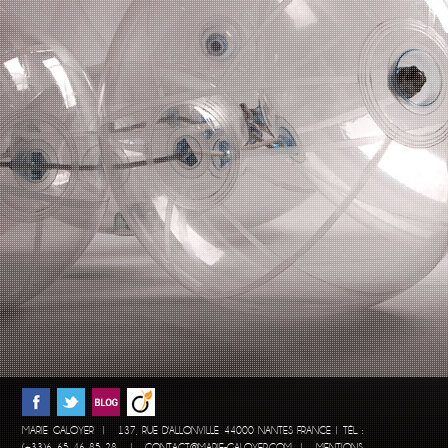
MARIE GALOYER | 137, RUE D'ALLONVILLE 44000 NANTES FRANCE | TÉL. :
(+33)6 65 46 85 28 |
CONTACT@MARIE-GALOYER.COM
|
MENTIONS